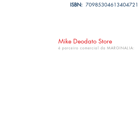
ISBN:
70985304613404721
Mike Deodato Store
é parceiro comercial da MARGINALIA:
CNPJ: 22.759.548/0001-52
Rua Dr. Hortêncio Ribeiro nº 148
Bairro Castelo Branco
(próximo à UFPB)
João Pessoa - PB. CEP: 58050-220
info@mikedeodatostore.com