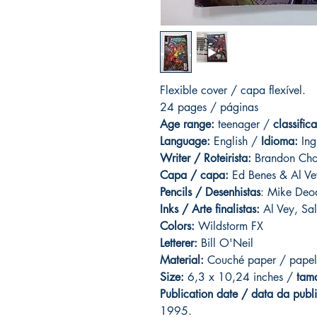
Flexible cover / capa flexível.
24 pages / páginas
Age range:
teenager /
classific
Language:
English /
Idioma:
Ing
Writer / Roteirista:
Brandon Choi
Capa / capa:
Ed Benes & Al Ve
Pencils / Desenhistas
: Mike Deod
Inks / Arte finalistas:
Al Vey, Sa
Colors:
Wildstorm FX
Letterer:
Bill O'Neil
Material:
Couché paper / papel
Size:
6,3 x 10,24 inches /
tam
Publication date / data da publ
1995.