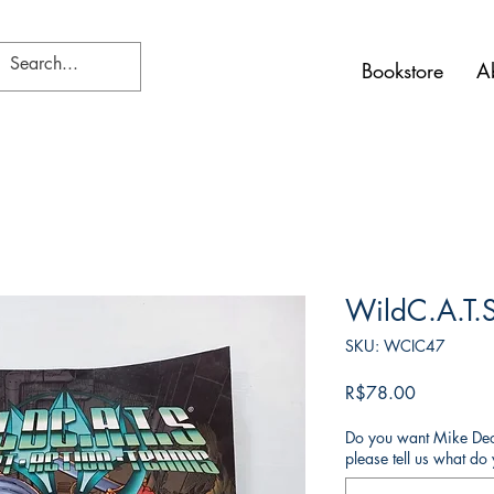
Bookstore
A
WildC.A.T.
SKU: WCIC47
Price
R$78.00
Do you want Mike Deod
please tell us what d