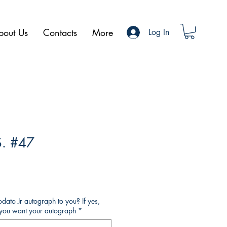
bout Us
Contacts
More
Log In
S. #47
ato Jr autograph to you? If yes,
o you want your autograph
*