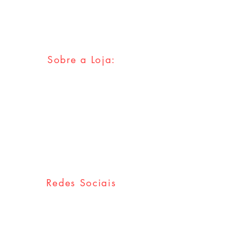
info@mikedeodatostore.com
Sobre a Loja:
FAQ
Envios & Trocas
Política da Loja
Métodos
Pagamentos
Redes Sociais
Facebook
Twitter