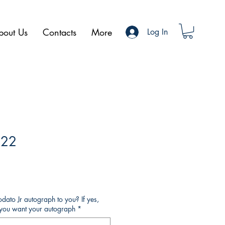
bout Us
Contacts
More
Log In
#22
ato Jr autograph to you? If yes,
o you want your autograph
*