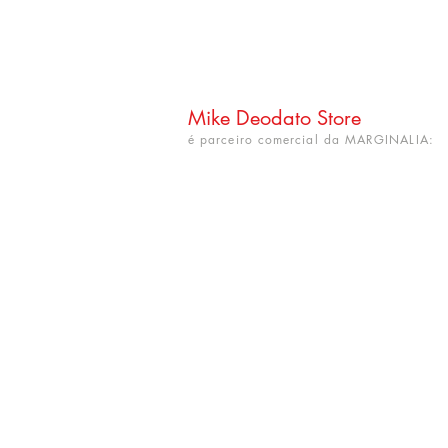
Mike Deodato Store
é parceiro comercial da MARGINALIA:
CNPJ: 22.759.548/0001-52
Rua Dr. Hortêncio Ribeiro nº 148
Bairro Castelo Branco
(próximo à UFPB)
João Pessoa - PB. CEP: 58050-220
info@mikedeodatostore.com