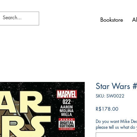
Bookstore
A
Star Wars 
SKU: SW0022
Price
R$178.00
Do you want Mike Deod
please tell us what d