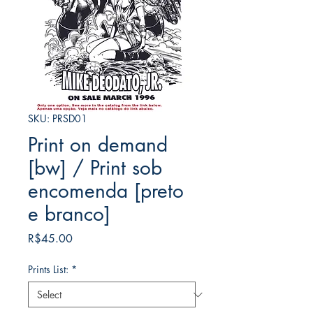
SKU: PRSD01
Print on demand
[bw] / Print sob
encomenda [preto
e branco]
Price
R$45.00
Prints List:
*