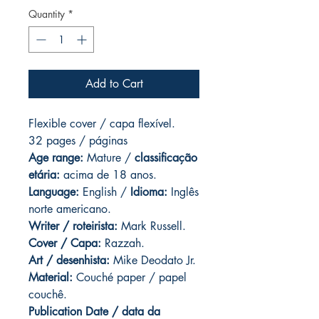
Quantity
*
Add to Cart
Flexible cover / capa flexível.
32 pages / páginas
Age range:
Mature /
classificação
etária:
acima de 18 anos.
Language:
English /
Idioma:
Inglês
norte americano.
Writer / roteirista:
Mark Russell.
Cover / Capa:
Razzah.
Art / desenhista:
Mike Deodato Jr.
Material:
Couché paper / papel
couchê.
Publication Date / data da