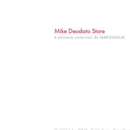
Mike Deodato Store
é parceiro comercial da MARGINALIA:
CNPJ: 22.759.548/0001-52
Rua Dr. Hortêncio Ribeiro nº 148
Bairro Castelo Branco
(próximo à UFPB)
João Pessoa - PB. CEP: 58050-220
info@mikedeodatostore.com