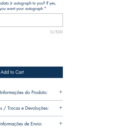
ato Jr autograph to you? If yes,
o you want your autograph
*
0/500
Add to Cart
nformações do Produto:
o Jr.'s personal collection This and
s / Trocas e Devoluções:
 autographed with or without
ou want Mike Deodato Jr to be your
ns are limited runs with
nformações de Envio:
. Unfortunately, it is not subject to