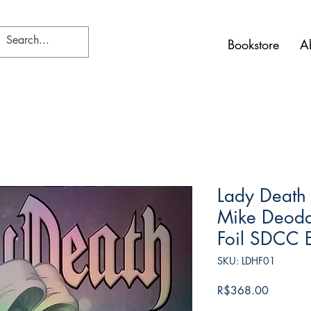
Bookstore
A
Lady Death 
Mike Deodat
Foil SDCC E
SKU: LDHF01
Price
R$368.00