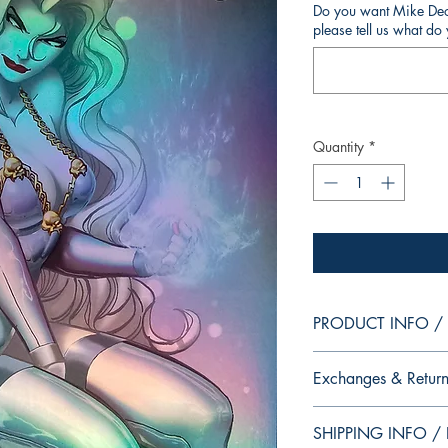
Do you want Mike Deod
please tell us what d
Quantity
*
PRODUCT INFO / I
Edition of Mike Deodat
Exchanges & Return
other editions will be
dedication, in case y
ATTENTION: our editio
copy.
SHIPPING INFO / I
personalized autographs
--