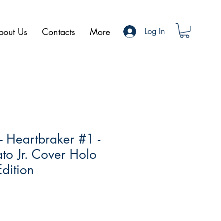
bout Us
Contacts
More
Log In
- Heartbraker #1 -
o Jr. Cover Holo
dition