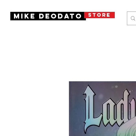
STORE
Mike Deodato