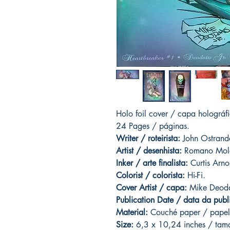
Holo foil cover / capa holográf
24 Pages / páginas.
Writer / roteirista:
John Ostrande
Artist
/ desenhista:
Romano Mol
Inker / arte finalista:
Curtis Arno
Colorist / colorista:
Hi-Fi.
Cover Artist / capa:
Mike Deodat
Publication Date / data da publ
Material:
C
ouché paper / papel
Size:
6,3 x 10,24 inches / ta