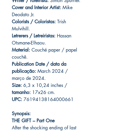
Writer / roteirista:
Simon Spurrier.
Cover and
Interior Artist:
Mike
Deodato Jr.
Colorists / Coloristas:
Trish
Mulvihill.
Letrerers / Letreiristas:
Hassan
Otsmane-Elhaou.
Material:
Couché paper / papel
couchê.
Publication Date / data da
publicação:
March 2024 /
março de 2024.
Size:
6,3 x 10,24 inches /
tamanho:
17x26 cm.
UPC:
76194138164000661
Synopsis:
THE GIFT – Part One
After the shocking ending of last