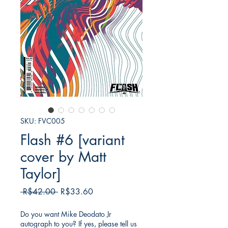
SKU: FVC005
Flash #6 [variant
cover by Matt
Taylor]
Regular
Sale
 R$42.00 
R$33.60
Price
Price
Do you want Mike Deodato Jr
autograph to you? If yes, please tell us