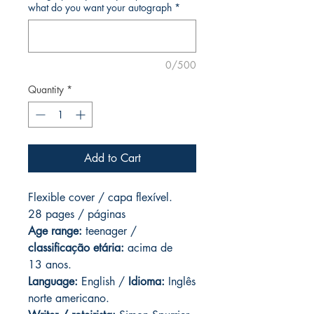
what do you want your autograph
*
0/500
Quantity
*
Add to Cart
Flexible cover / capa flexível.
28 pages / páginas
Age range:
teenager /
classificação etária:
acima de
13 anos.
Language:
English /
Idioma:
Inglês
norte americano.