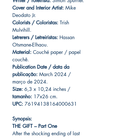
Writer / roteirista:
Simon Spurrier.
Cover and
Interior Artist:
Mike
Deodato Jr.
Colorists / Coloristas:
Trish
Mulvihill.
Letrerers / Letreiristas:
Hassan
Otsmane-Elhaou.
Material:
Couché paper / papel
couchê.
Publication Date / data da
publicação:
March 2024 /
março de 2024.
Size:
6,3 x 10,24 inches /
tamanho:
17x26 cm.
UPC:
76194138164000631
Synopsis:
THE GIFT – Part One
After the shocking ending of last