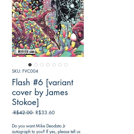
SKU: FVC004
Flash #6 [variant
cover by James
Stokoe]
Regular
Sale
 R$42.00 
R$33.60
Price
Price
Do you want Mike Deodato Jr
autograph to you? If yes, please tell us