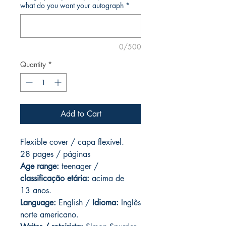
what do you want your autograph
*
0/500
Quantity
*
Add to Cart
Flexible cover / capa flexível.
28 pages / páginas
Age range:
teenager /
classificação etária:
acima de
13 anos.
Language:
English /
Idioma:
Inglês
norte americano.