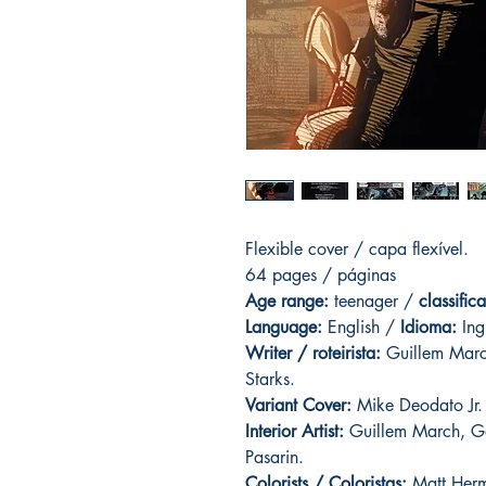
Flexible cover / capa flexível.
64 pages / páginas
Age range:
teenager /
classific
Language:
English /
Idioma:
Ing
Writer / roteirista:
Guillem March
Starks.
Variant Cover
:
Mike Deodato Jr.
Interior Artist:
Guillem March, Ga
Pasarin.
Colorists / Coloristas:
Matt Herm