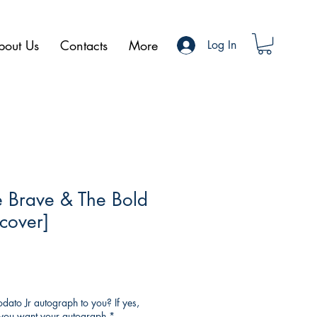
bout Us
Contacts
More
Log In
e Brave & The Bold
 cover]
ato Jr autograph to you? If yes,
o you want your autograph
*