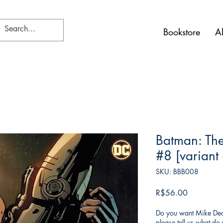
Bookstore
A
Batman: Th
#8 [variant
SKU: BBB008
Price
R$56.00
Do you want Mike Deod
please tell us what d