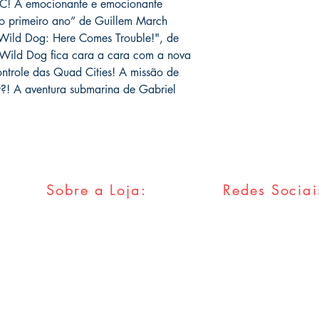
 A emocionante e emocionante
o primeiro ano” de Guillem March
Wild Dog: Here Comes Trouble!", de
, Wild Dog fica cara a cara com a nova
ntrole das Quad Cities! A missão de
?! A aventura submarina de Gabriel
Sobre a Loja:
Redes Sociai
FAQ
Facebook
Envios & Trocas
Twitter
Política da Loja
Instagram
Métodos
Pagamentos