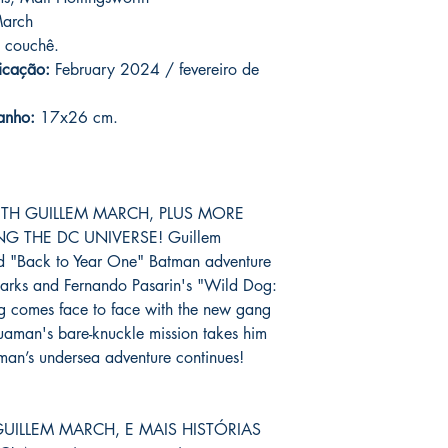
assinadas conforme so
catálogo.
March
serão enviados por co
 couchê.
o prazo de entrega no
icação:
February 2024 / fevereiro de
fora do Brasil *
é de 1
chegue em 25 dias, e
imediatamente para fa
anho:
17x26 cm.
entrega.
Você pode ver Mike D
nas redes sociais del
TH GUILLEM MARCH, PLUS MORE
forma de garantia e v
G THE DC UNIVERSE! Guillem
produto. :)
ed "Back to Year One" Batman adventure
*
A entrega fora do Br
Starks and Fernando Pasarin's "Wild Dog:
dos Correios e ao alc
 comes face to face with the new gang
Wix.
uaman's bare-knuckle mission takes him
man’s undersea adventure continues!
ILLEM MARCH, E MAIS HISTÓRIAS