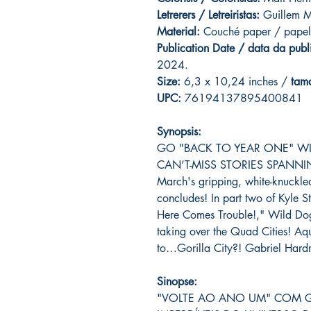
Letrerers / Letreiristas:
Guillem 
Material:
Couché paper / papel
Publication Date / data da publ
2024.
Size:
6,3 x 10,24 inches /
tam
UPC:
76194137895400841
Synopsis:
GO "BACK TO YEAR ONE" WI
CAN’T-MISS STORIES SPANNIN
March's gripping, white-knuckl
concludes! In part two of Kyle 
Here Comes Trouble!," Wild Dog
taking over the Quad Cities! Aq
to…Gorilla City?! Gabriel Hard
Sinopse:
"VOLTE AO ANO UM" COM GU