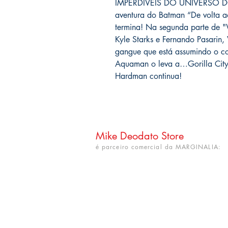
IMPERDÍVEIS DO UNIVERSO DC!
aventura do Batman “De volta a
termina! Na segunda parte de "
Kyle Starks e Fernando Pasarin
gangue que está assumindo o co
Aquaman o leva a…Gorilla City
Hardman continua!
Mike Deodato Store
é parceiro comercial da MARGINALIA:
CNPJ: 22.759.548/0001-52
Rua Dr. Hortêncio Ribeiro nº 148
Bairro Castelo Branco
(próximo à UFPB)